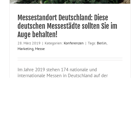
Messestandort Deutschland: Diese
deutschen Messestädte sollten Sie im
Auge behalten!
28. März 2019
|
Kategorien:
Konferenzen
|
Tags:
Berlin
,
Marketing
,
Messe
Im Jahre 2019 stehen 174 nationale und
internationale Messen in Deutschland auf der
Agenda. Der Verband der deutschen Messewirtschaft
AUMA rechnet erneut mit einem kleinen Zuwachs
auf der Ausstellerseite und weiterhin mit stabilen
Besucherzahlen. Deutschland gilt mit einer
Hallenfläche von 2,8 Mio. m² als der Messestandort
schlechthin. Rund zwei Drittel der internationalen
Leitmessen finden hier [...]
Weiterlesen