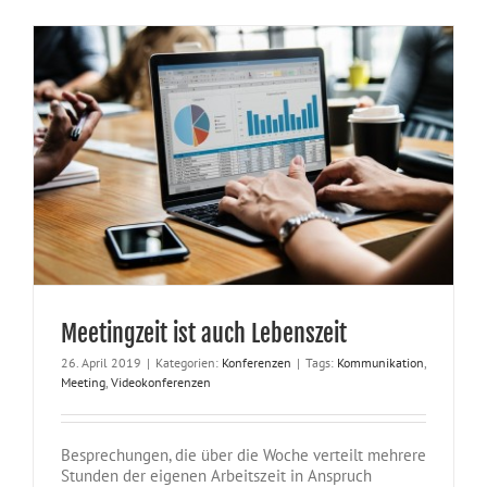
Meetingzeit ist auch Lebenszeit
26. April 2019
|
Kategorien:
Konferenzen
|
Tags:
Kommunikation
,
Meeting
,
Videokonferenzen
Besprechungen, die über die Woche verteilt mehrere
Stunden der eigenen Arbeitszeit in Anspruch