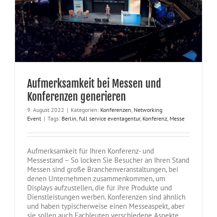
Aufmerksamkeit bei Messen und
Konferenzen generieren
9. August 2022
|
Kategorien:
Konferenzen
,
Networking
Event
|
Tags:
Berlin
,
full service eventagentur
,
Konferenz
,
Messe
Aufmerksamkeit für Ihren Konferenz- und
Messestand – So locken Sie Besucher an Ihren Stand
Messen sind große Branchenveranstaltungen, bei
denen Unternehmen zusammenkommen, um
Displays aufzustellen, die für ihre Produkte und
Dienstleistungen werben. Konferenzen sind ähnlich
und haben typischerweise einen Messeaspekt, aber
sie sollen auch Fachleuten verschiedene Aspekte