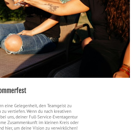
Sommerfest
ern eine Gelegenheit, den Teamgeist zu
 zu vertiefen. Wenn du nach kreativen
 bei uns, deiner Full-Service-Eventagentur
intime Zusammenkunft im kleinen Kreis oder
ind hier, um deine Vision zu verwirklichen!