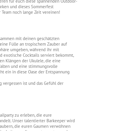
sieren für euch diese spannenden Outdoor-
tärken und dieses Sommerfest
 Team noch lange Zeit vereinen!
usammen mit deinen geschätzten
 eine Fülle an tropischem Zauber auf
phäre umgeben, während ihr mit
 exotische Cocktails serviert bekommt,
en Klängen der Ukulele, die eine
alten und eine stimmungsvolle
ht ein in diese Oase der Entspannung
g vergessen ist und das Gefühl der
ailparty zu erleben, die eure
delt. Unser talentierter Barkeeper wird
 zaubern, die euren Gaumen verwöhnen