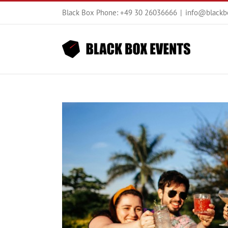
Zum
Black Box Phone: +49 30 26036666
|
info@blackb
Inhalt
springen
Zeige
grösseres
Bild