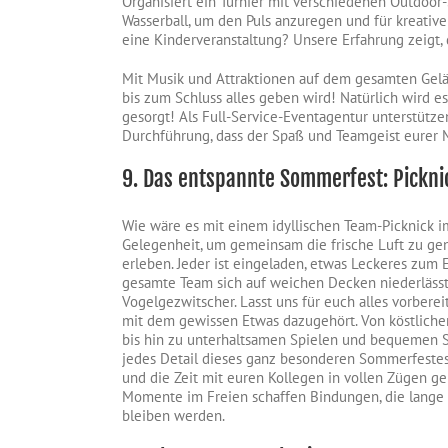
Organisiert ein Turnier mit verschiedenen Outdoor
Wasserball, um den Puls anzuregen und für kreative
eine Kinderveranstaltung? Unsere Erfahrung zeigt, d
Mit Musik und Attraktionen auf dem gesamten Gelä
bis zum Schluss alles geben wird! Natürlich wird e
gesorgt! Als Full-Service-Eventagentur unterstütze
Durchführung, dass der Spaß und Teamgeist eurer M
9. Das entspannte Sommerfest: Pickni
Wie wäre es mit einem idyllischen Team-Picknick im
Gelegenheit, um gemeinsam die frische Luft zu ge
erleben. Jeder ist eingeladen, etwas Leckeres zum
gesamte Team sich auf weichen Decken niederläss
Vogelgezwitscher. Lasst uns für euch alles vorbere
mit dem gewissen Etwas dazugehört. Von köstliche
bis hin zu unterhaltsamen Spielen und bequemen 
jedes Detail dieses ganz besonderen Sommerfestes
und die Zeit mit euren Kollegen in vollen Zügen 
Momente im Freien schaffen Bindungen, die lange 
bleiben werden.