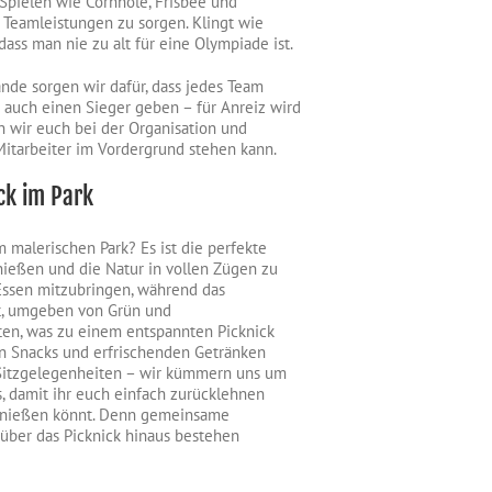
-Spielen wie Cornhole, Frisbee und
 Teamleistungen zu sorgen. Klingt wie
ass man nie zu alt für eine Olympiade ist.
nde sorgen wir dafür, dass jedes Team
s auch einen Sieger geben – für Anreiz wird
n wir euch bei der Organisation und
itarbeiter im Vordergrund stehen kann.
ck im Park
 malerischen Park? Es ist die perfekte
nießen und die Natur in vollen Zügen zu
 Essen mitzubringen, während das
t, umgeben von Grün und
iten, was zu einem entspannten Picknick
n Snacks und erfrischenden Getränken
Sitzgelegenheiten – wir kümmern uns um
, damit ihr euch einfach zurücklehnen
genießen könnt. Denn gemeinsame
über das Picknick hinaus bestehen