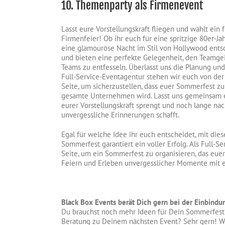
10. Themenparty als Firmenevent
Lasst eure Vorstellungskraft fliegen und wählt ein
Firmenfeier! Ob ihr euch für eine spritzige 80er-Jah
eine glamouröse Nacht im Stil von Hollywood entsc
und bieten eine perfekte Gelegenheit, den Teamgeis
Teams zu entfesseln. Überlasst uns die Planung u
Full-Service-Eventagentur stehen wir euch von der
Seite, um sicherzustellen, dass euer Sommerfest zu
gesamte Unternehmen wird. Lasst uns gemeinsam ei
eurer Vorstellungskraft sprengt und noch lange na
unvergessliche Erinnerungen schafft.
Egal für welche Idee ihr euch entscheidet, mit die
Sommerfest garantiert ein voller Erfolg. Als Full-S
Seite, um ein Sommerfest zu organisieren, das eue
Feiern und Erleben unvergesslicher Momente mit
Black Box Events berät Dich gern bei der Einbindu
Du brauchst noch mehr Ideen für Dein Sommerfest?
Beratung zu Deinem nächsten Event? Sehr gern! W