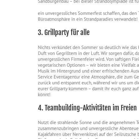
Sandburgenbau – bei dieser Strandolympiade ist f
ein unvergessliches Sommerfest schaffen, das den 
Büroatmosphäre in ein Strandparadies verwandelt!
3. Grillparty für alle
Nichts verkündet den Sommer so deutlich wie das K
Duft von Gegrilltem in der Luft. Wir sorgen dafür, d
unvergesslichen Firmenfeier wird. Von saftigen Flei
vegetarischen Optionen – wir bieten eine Vielfalt a
Musik im Hintergrund und einer erfrischenden Ausw
Service Eventagentur eine Atmosphäre, die zum Ge
zurück und entspannt euch, während wir uns um d
eurer Grillparty kümmern – damit ihr euch ganz a
könnt!
4. Teambuilding-Aktivitäten im Freien
Nutzt die strahlende Sonne und die angenehmen 
zusammenzubringen und unvergessliche Abenteuer
Kajakfahren über Nervenkitzel auf der Seilrutsch