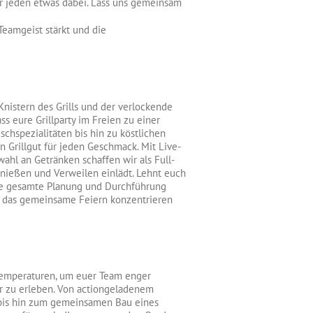
ür jeden etwas dabei. Lass uns gemeinsam
Teamgeist stärkt und die
nistern des Grills und der verlockende
ass eure Grillparty im Freien zu einer
schspezialitäten bis hin zu köstlichen
n Grillgut für jeden Geschmack. Mit Live-
ahl an Getränken schaffen wir als Full-
nießen und Verweilen einlädt. Lehnt euch
ie gesamte Planung und Durchführung
uf das gemeinsame Feiern konzentrieren
Temperaturen, um euer Team enger
 zu erleben. Von actiongeladenem
e bis hin zum gemeinsamen Bau eines