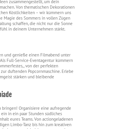
Ideen zusammengestellt, um dein
 machen. Von thematischen Dekorationen
schen Köstlichkeiten – wir kümmern uns
die Magie des Sommers in vollen Zügen
ltung schaffen, die nicht nur die Sonne
fühl in deinem Unternehmen stärkt.
ien und genieße einen Filmabend unter
Als Full-Service-Eventagentur kümmern
ommerfestes,, von der perfekten
 zur duftenden Popcornmaschine. Erlebe
mgeist stärken und bleibende
piade
n bringen! Organisiere eine aufregende
ein in ein paar Stunden südliches
nhalt eures Teams. Von actiongeladenen
igen Limbo-Tanz bis hin zum kreativen