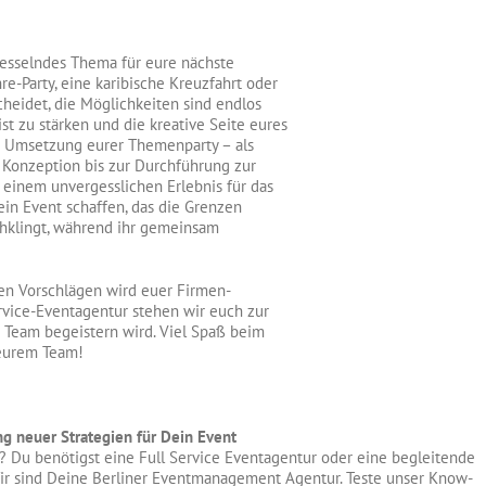
 fesselndes Thema für eure nächste
re-Party, eine karibische Kreuzfahrt oder
heidet, die Möglichkeiten sind endlos
t zu stärken und die kreative Seite eures
nd Umsetzung eurer Themenparty – als
 Konzeption bis zur Durchführung zur
 einem unvergesslichen Erlebnis für das
n Event schaffen, das die Grenzen
chklingt, während ihr gemeinsam
sen Vorschlägen wird euer Firmen-
ervice-Eventagentur stehen wir euch zur
r Team begeistern wird. Viel Spaß beim
 eurem Team!
ng neuer Strategien für Dein Event
 Du benötigst eine Full Service Eventagentur oder eine begleitende
ir sind Deine Berliner Eventmanagement Agentur. Teste unser Know-