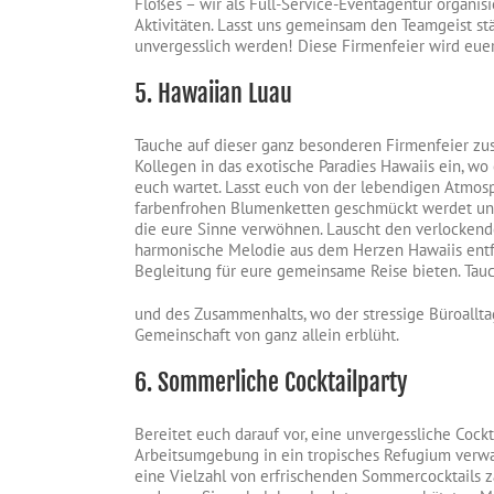
Floßes – wir als Full-Service-Eventagentur organi
Aktivitäten. Lasst uns gemeinsam den Teamgeist s
unvergesslich werden! Diese Firmenfeier wird euer
5. Hawaiian Luau
Tauche auf dieser ganz besonderen Firmenfeier z
Kollegen in das exotische Paradies Hawaiis ein, wo
euch wartet. Lasst euch von der lebendigen Atmos
farbenfrohen Blumenketten geschmückt werdet und
die eure Sinne verwöhnen. Lauscht den verlockend
harmonische Melodie aus dem Herzen Hawaiis entf
Begleitung für eure gemeinsame Reise bieten. Tauc
und des Zusammenhalts, wo der stressige Büroallta
Gemeinschaft von ganz allein erblüht.
6. Sommerliche Cocktailparty
Bereitet euch darauf vor, eine unvergessliche Cockt
Arbeitsumgebung in ein tropisches Refugium verwan
eine Vielzahl von erfrischenden Sommercocktails