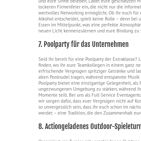
und eure Sinne beleben. Ladet eure geschätzten Mi
lockeren Firmenfeier ein, die nicht nur die inform
wertvolles Networking ermöglicht. Ob ihr euch für 
Alkohol entscheidet, spielt keine Rolle – denn bei
Essen im Mittelpunkt, was eine perfekte Atmosphär
neuen Licht kennenzulernen und eure Bindung zu s
7. Poolparty für das Unternehmen
Seid ihr bereit für eine Poolparty der Extraklasse? 
finden, wo ihr eure Teamkollegen in einem ganz neu
erfrischende Vergnügen spritziger Getränke und las
alten Poolnudel tragen, während entspannte Musik
Poolparty bietet eine einzigartige Gelegenheit, als
ungezwungenen Umgebung zu stärken, während ihr
Momente teilt. Bei uns als Full-Service Eventagentur
wir sorgen dafür, dass euer Vergnügen nicht auf Kos
so unvergesslich sein, dass ihr euch schon im näch
werdet – eine Tradition, die den Zusammenhalt eur
8. Actiongeladenes Outdoor-Spieletur