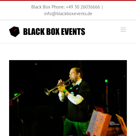
Zum
Black Box Phone: +49 30 26036666
|
Inhalt
info@blackboxevents.de
springen
View
Larger
Image