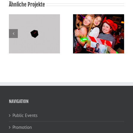
Ähnliche Projekte
Captain Morgan
PYUR Sponsorship-
Sponsorship-
Activation
Activation
NAVIGATION
Public Events
Promotion