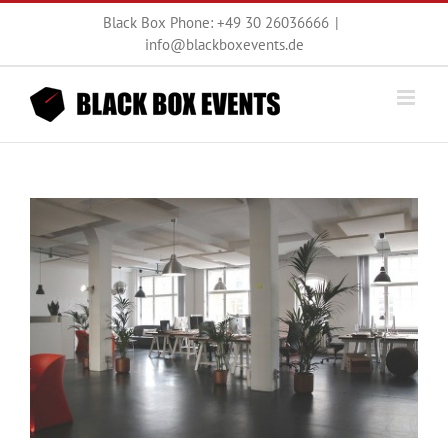
Zum
Black Box Phone: +49 30 26036666
|
Inhalt
info@blackboxevents.de
springen
Zeige
grösseres
Bild