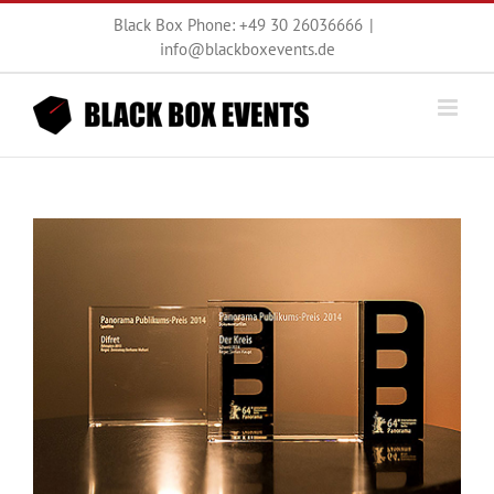
Zum
Black Box Phone: +49 30 26036666
|
Inhalt
info@blackboxevents.de
springen
Zeige
grösseres
Bild