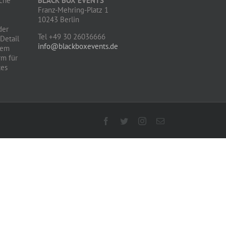
iche
BLACK BOX EVENTS
Franz-Mehring-Platz 1
10243 Berlin
der
Tel +49 30 26036666
 Detail
info@blackboxevents.de
dem
rm für
tes
Facebook
Twitter
Instagram
E-
Mail