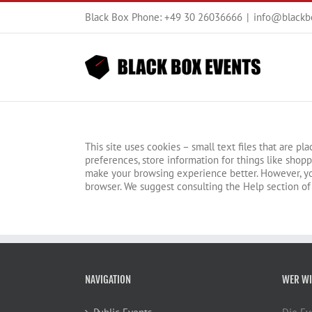
Zum
Black Box Phone: +49 30 26036666
|
info@blackb
Inhalt
springen
This site uses cookies – small text files that are p
preferences, store information for things like shopp
make your browsing experience better. However, you 
browser. We suggest consulting the Help section of
NAVIGATION
WER WI