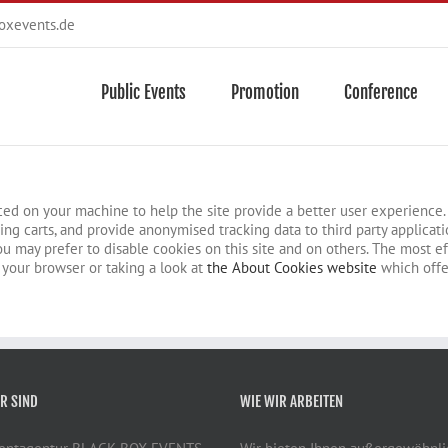
oxevents.de
Public Events
Promotion
Conference
laced on your machine to help the site provide a better user experience. 
ing carts, and provide anonymised tracking data to third party applicatio
may prefer to disable cookies on this site and on others. The most effe
 your browser or taking a look at
the About Cookies website
which offe
R SIND
WIE WIR ARBEITEN