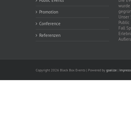
Public Events
Die E
wurde 
gegrün
Promotion
Unser 
Public
Conference
Fall S
Erlebn
Referenzen
Außera
Copyright
2026 Black Box Events | Powered by
goalize
|
Impres