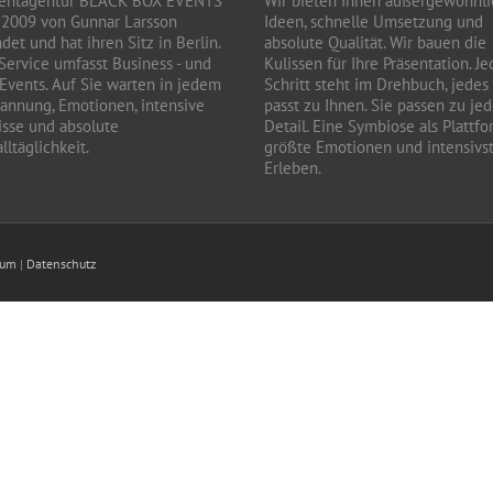
ventagentur BLACK BOX EVENTS
Wir bieten Ihnen außergewöhnl
2009 von Gunnar Larsson
Ideen, schnelle Umsetzung und
det und hat ihren Sitz in Berlin.
absolute Qualität. Wir bauen die
Service umfasst Business - und
Kulissen für Ihre Präsentation. Je
 Events. Auf Sie warten in jedem
Schritt steht im Drehbuch, jedes
pannung, Emotionen, intensive
passt zu Ihnen. Sie passen zu je
isse und absolute
Detail. Eine Symbiose als Plattfo
lltäglichkeit.
größte Emotionen und intensivs
Erleben.
sum
|
Datenschutz