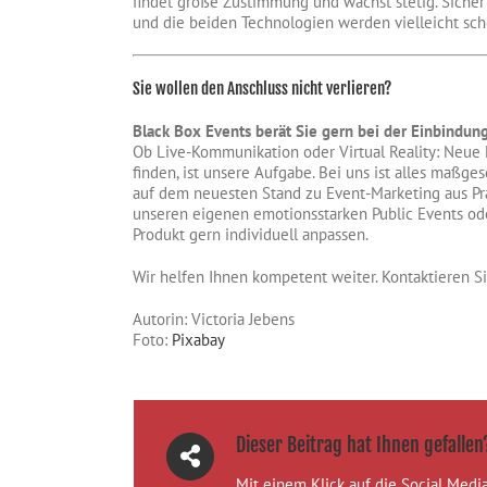
findet große Zustimmung und wächst stetig. Sicher 
und die beiden Technologien werden vielleicht sc
Sie wollen den Anschluss nicht verlieren?
Black Box Events berät Sie gern bei der Einbindung
Ob Live-Kommunikation oder Virtual Reality: Neue 
finden, ist unsere Aufgabe. Bei uns ist alles maßge
auf dem neuesten Stand zu Event-Marketing aus Pra
unseren eigenen emotionsstarken Public Events od
Produkt gern individuell anpassen.
Wir helfen Ihnen kompetent weiter. Kontaktieren Si
Autorin: Victoria Jebens
Foto:
Pixabay
Dieser Beitrag hat Ihnen gefallen
Mit einem Klick auf die Social Media