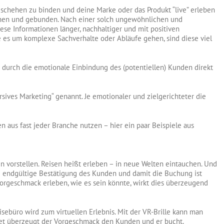
eschehen zu binden und deine Marke oder das Produkt “live” erleben
chen und gebunden. Nach einer solch ungewöhnlichen und
se Informationen länger, nachhaltiger und mit positiven
te es um komplexe Sachverhalte oder Abläufe gehen, sind diese viel
 durch die emotionale Einbindung des (potentiellen) Kunden direkt
sives Marketing“ genannt. Je emotionaler und zielgerichteter die
aus fast jeder Branche nutzen – hier ein paar Beispiele aus
n vorstellen. Reisen heißt erleben – in neue Welten eintauchen. Und
e endgültige Bestätigung des Kunden und damit die Buchung ist
orgeschmack erleben, wie es sein könnte, wirkt dies überzeugend
sebüro wird zum virtuellen Erlebnis. Mit der VR-Brille kann man
ltet überzeugt der Vorgeschmack den Kunden und er bucht.