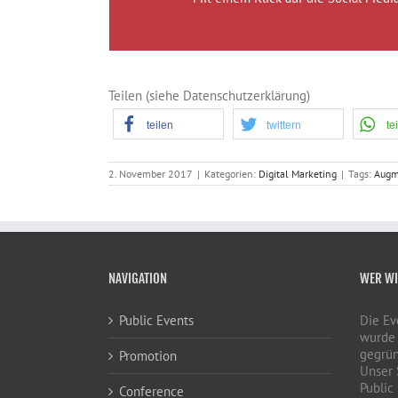
Teilen (siehe Datenschutzerklärung)
teilen
twittern
te
2. November 2017
|
Kategorien:
Digital Marketing
|
Tags:
Augm
NAVIGATION
WER WI
Public Events
Die E
wurde 
gegrün
Promotion
Unser 
Public
Conference