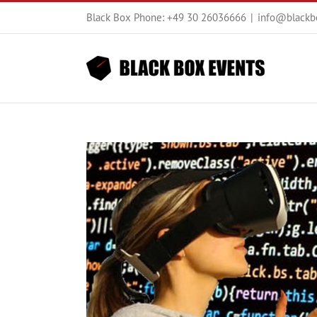
Zum
Black Box Phone: +49 30 26036666
|
info@blackb
Inhalt
springen
Zeige
grösseres
Bild