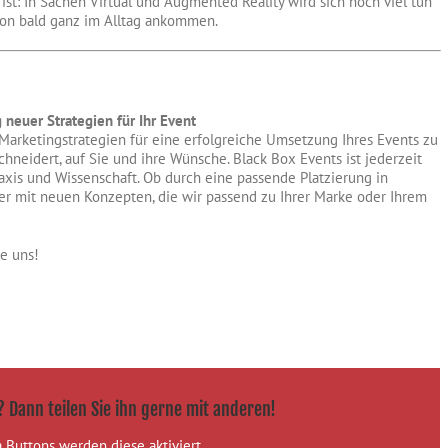
ist: In Sachen Virtual und Augmented Reality wird sich noch viel tun
hon bald ganz im Alltag ankommen.
 neuer Strategien für Ihr Event
Marketingstrategien für eine erfolgreiche Umsetzung Ihres Events zu
schneidert, auf Sie und ihre Wünsche. Black Box Events ist jederzeit
xis und Wissenschaft. Ob durch eine passende Platzierung in
er mit neuen Konzepten, die wir passend zu Ihrer Marke oder Ihrem
e uns!
? Dann teilen Sie ihn gerne mit anderen!
 Buttons werden diese aktiviert.