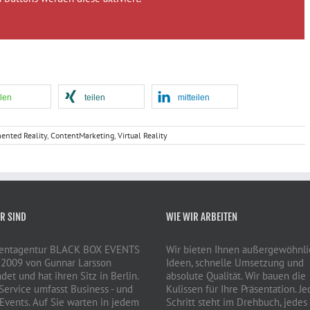
ilen
teilen
mitteilen
ented Reality
,
ContentMarketing
,
Virtual Reality
R SIND
WIE WIR ARBEITEN
ventagentur BLACK BOX EVENTS
Wir bieten Ihnen außergewöhnl
2009 von Gunnar Larsson
Ideen, schnelle Umsetzung und
det und hat ihren Sitz in Berlin.
absolute Qualität. Wir bauen die
Service umfasst Business - und
Kulissen für Ihre Präsentation. Je
 Events. Auf Sie warten in jedem
Schritt steht im Drehbuch, jedes