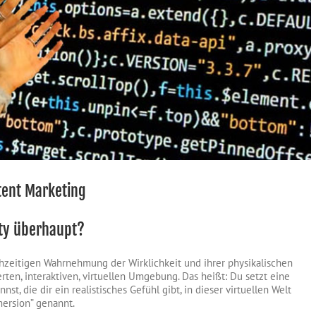
tent Marketing
ity überhaupt?
ichzeitigen Wahrnehmung der Wirklichkeit und ihrer physikalischen
rten, interaktiven, virtuellen Umgebung. Das heißt: Du setzt eine
nst, die dir ein realistisches Gefühl gibt, in dieser virtuellen Welt
mersion” genannt.