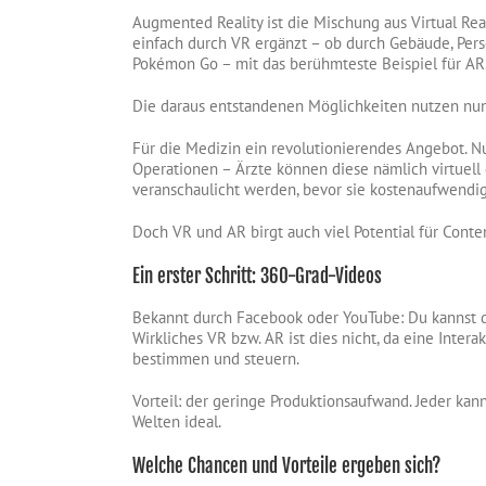
Augmented Reality ist die Mischung aus Virtual Real
einfach durch VR ergänzt – ob durch Gebäude, Per
Pokémon Go – mit das berühmteste Beispiel für AR
Die daraus entstandenen Möglichkeiten nutzen nun
Für die Medizin ein revolutionierendes Angebot. Nu
Operationen – Ärzte können diese nämlich virtuell
veranschaulicht werden, bevor sie kostenaufwendig
Doch VR und AR birgt auch viel Potential für Conte
Ein erster Schritt: 360-Grad-Videos
Bekannt durch Facebook oder YouTube: Du kannst 
Wirkliches VR bzw. AR ist dies nicht, da eine Intera
bestimmen und steuern.
Vorteil: der geringe Produktionsaufwand. Jeder kann
Welten ideal.
Welche Chancen und Vorteile ergeben sich?