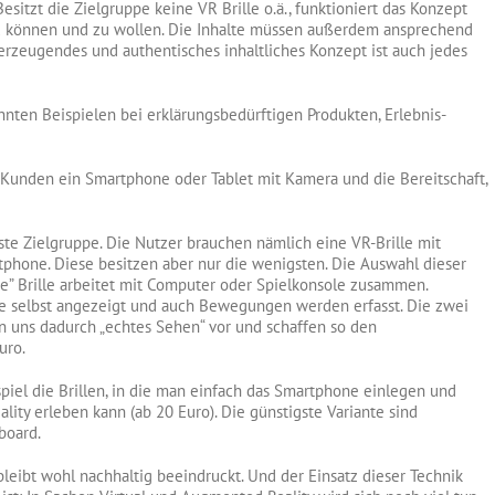
Besitzt die Zielgruppe keine VR Brille o.ä., funktioniert das Konzept
 zu können und zu wollen. Die Inhalte müssen außerdem ansprechend
rzeugendes und authentisches inhaltliches Konzept ist auch jedes
nten Beispielen bei erklärungsbedürftigen Produkten, Erlebnis-
 Kunden ein Smartphone oder Tablet mit Kamera und die Bereitschaft,
te Zielgruppe. Die Nutzer brauchen nämlich eine VR-Brille mit
one. Diese besitzen aber nur die wenigsten. Die Auswahl dieser
hte” Brille arbeitet mit Computer oder Spielkonsole zusammen.
ille selbst angezeigt und auch Bewegungen werden erfasst. Die zwei
hen uns dadurch „echtes Sehen“ vor und schaffen so den
uro.
piel die Brillen, in die man einfach das Smartphone einlegen und
ity erleben kann (ab 20 Euro). Die günstigste Variante sind
board.
bleibt wohl nachhaltig beeindruckt. Und der Einsatz dieser Technik