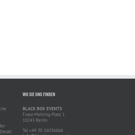
WO SIE UNS FINDEN
iche
BLACK BOX EVENTS
Franz-Mehring-Platz 1
10243 Berlin
der
Tel +49 30 26036666
 Detail