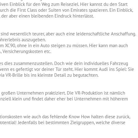
ven Einblick für den Weg zum Reiseziel. Hier kannst du den Start
urch die First Class oder Suiten von Emirates spazieren. Ein Einblick,
der aber einen bleibenden Eindruck hinterlässt.
 sind wesentlich teurer, aber auch eine leidenschaftliche Anschaffung.
Fahrerlebnis auszugeben.
 dem XC90, ohne in ein Auto steigen zu müssen. Hier kann man auch
, Versicherungskosten etc.
 es dies zusammenzustellen. Doch wie dein individuelles Fahrzeug
wenn es gefertigt vor deiner Tür steht. Hier kommt Audi ins Spiel: Sie
a VR-Brille bis ins kleinste Detail zu begutachten.
roßen Unternehmen praktiziert. Die VR-Produktion ist nämlich
denziell klein und findet daher eher bei Unternehmen mit höherem
tionskosten wie auch das fehlende Know How halten diese zurück,
otential! Jedenfalls bei bestimmten Zielgruppen, welche diverse