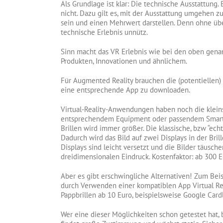
Als Grundlage ist klar: Die technische Ausstattung. 
nicht. Dazu gilt es, mit der Ausstattung umgehen
sein und einen Mehrwert darstellen. Denn ohne übe
technische Erlebnis unnütz.
Sinn macht das VR Erlebnis wie bei den oben genan
Produkten, Innovationen und ähnlichem.
Für Augmented Reality brauchen die (potentiellen)
eine entsprechende App zu downloaden.
Virtual-Reality-Anwendungen haben noch die kleins
entsprechendem Equipment oder passendem Smartph
Brillen wird immer größer. Die klassische, bzw “ec
Dadurch wird das Bild auf zwei Displays in der Br
Displays sind leicht versetzt und die Bilder täusc
dreidimensionalen Eindruck. Kostenfaktor: ab 300 E
Aber es gibt erschwingliche Alternativen! Zum Beis
durch Verwenden einer kompatiblen App Virtual Real
Pappbrillen ab 10 Euro, beispielsweise Google Card
Wer eine dieser Möglichkeiten schon getestet hat, 